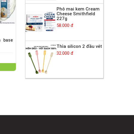
Phô mai kem Cream
Cheese Smithfield
227g
58.000 đ
h base
Thìa silicon 2 đầu vét
32.000 đ