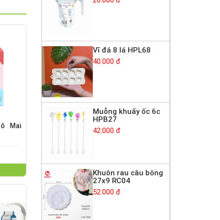
Vĩ đá 8 lá HPL68
40.000 đ
Muỗng khuấy ốc 6c
HPB27
ô Mai
42.000 đ
Khuôn rau câu bông
27x9 RC04
52.000 đ