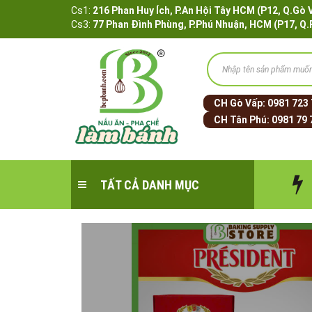
Cs1:
216 Phan Huy Ích, P.An Hội Tây HCM (P12, 
Cs3:
77 Phan Đình Phùng, P.Phú Nhuận, HCM (P17, Q
CH Gò Vấp:
0981 723
CH Tân Phú:
0981 79 
TẤT CẢ DANH MỤC