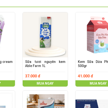
ng cream
Sữa tươi nguyên kem
Kem Sữa Dừa Ph
Able Farm 1L
500gr
37.000 đ
41.000 đ
Y
MUA NGAY
MUA NGAY