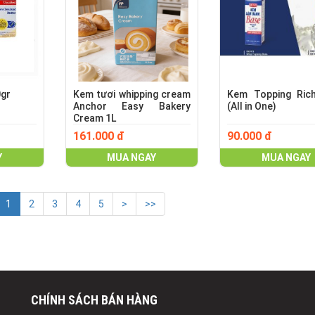
0gr
Kem tươi whipping cream
Kem Topping Ric
Anchor Easy Bakery
(All in One)
Cream 1L
161.000 đ
90.000 đ
Y
MUA NGAY
MUA NGAY
1
2
3
4
5
>
>>
CHÍNH SÁCH BÁN HÀNG