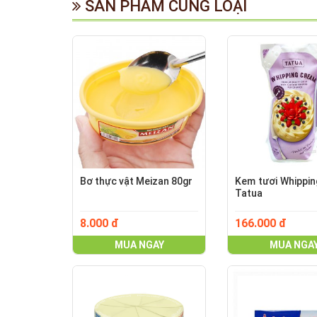
SẢN PHẨM CÙNG LOẠI
Bơ thực vật Meizan 80gr
Kem tươi Whippi
Tatua
8.000 đ
166.000 đ
MUA NGAY
MUA NGA