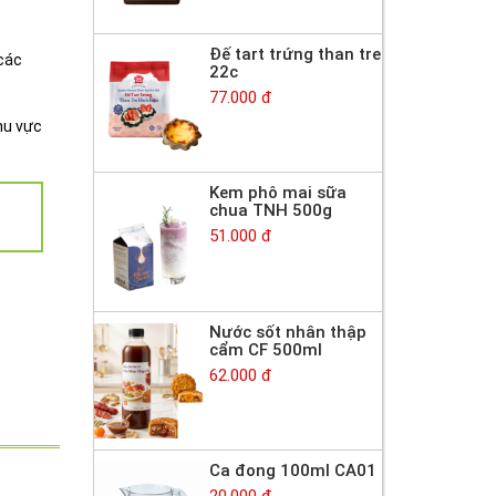
Đế tart trứng than tre
 các
22c
77.000 đ
hu vực
Kem phô mai sữa
chua TNH 500g
51.000 đ
Nước sốt nhân thập
cẩm CF 500ml
62.000 đ
Ca đong 100ml CA01
20.000 đ