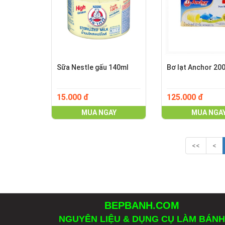
Sữa Nestle gấu 140ml
Bơ lạt Anchor 20
15.000 đ
125.000 đ
MUA NGAY
MUA NGA
<<
<
BEPBANH.COM
NGUYÊN LIỆU & DỤNG CỤ LÀM BÁNH