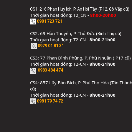
CS1: 216 Phan Huy Ích, P. An Hội Tây, (P12, Gò Vấp cũ)
Thời gian hoạt động: T2_CN -
8h00-20h00
0981 723 721
CS2: 69 Hàn Thuyên, P. Thủ Đức (
)
Bình Thọ cũ
Thời gian hoạt động: T2-CN -
8h00-21h00
0979 01 81 31
CS3: 77 Phan Đình Phùng, P. Phú Nhuận ( P17 cũ)
Thời gian hoạt động: T2-CN -
8h00-21h00
0983 484 474
CS4: 857 Lũy Bán Bích, P. Phú Thọ Hòa (Tân Thàn
cũ)
Thời gian hoạt động: T2-CN -
8h00-21h00
0981 79 74 72