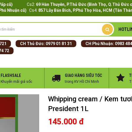
Q.Gò Vấp cũ)
Cs2:
69 Hàn Thuyên, P.Thủ Đức (Bình Thọ, Q.Thủ Đức 
.Phú Nhuận cũ)
Cs4:
857 Lũy Bán Bích, P.Phú Thọ Hòa, HCM (Tân Thàn
HOTLI
 721
CH Thủ Đức:
0979 01 81 31
CH Phú Nhuận:
0983 484
74 72
FLASHSALE
GIAO HÀNG SIÊU TỐC
T
Khuyến mãi giá sốc
trong KV Hồ Chí Minh
T
Whipping cream / Kem tươ
President 1L
145.000 đ