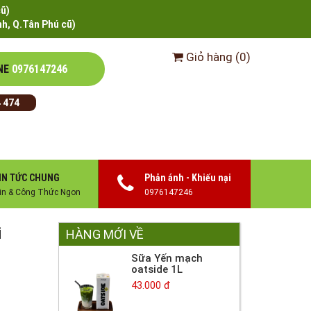
cũ)
h, Q.Tân Phú cũ)
Giỏ hàng
(
0
)
NE
0976147246
 474
IN TỨC CHUNG
Phản ánh - Khiếu nại
in & Công Thức Ngon
0976147246
i
HÀNG MỚI VỀ
Sữa Yến mạch
oatside 1L
43.000 đ