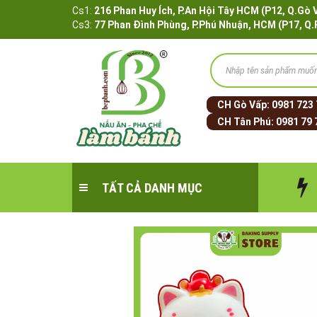
Cs1:
216 Phan Huy Ích, P.An Hội Tây HCM (P12, 
Cs3:
77 Phan Đình Phùng, P.Phú Nhuận, HCM (P17, Q
CH Gò Vấp:
0981 723
CH Tân Phú:
0981 79 
TẤT CẢ DANH MỤC