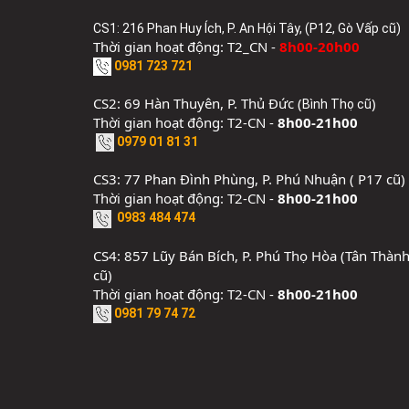
CS1: 216 Phan Huy Ích, P. An Hội Tây, (P12, Gò Vấp cũ)
Thời gian hoạt động: T2_CN -
8h00-20h00
0981 723 721
CS2: 69 Hàn Thuyên, P. Thủ Đức (
)
Bình Thọ cũ
Thời gian hoạt động: T2-CN -
8h00-21h00
0979 01 81 31
CS3: 77 Phan Đình Phùng, P. Phú Nhuận ( P17 cũ)
Thời gian hoạt động: T2-CN -
8h00-21h00
0983 484 474
CS4: 857 Lũy Bán Bích, P. Phú Thọ Hòa (Tân Thàn
cũ)
Thời gian hoạt động: T2-CN -
8h00-21h00
0981 79 74 72