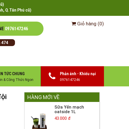
cũ)
h, Q.Tân Phú cũ)
Giỏ hàng
(
0
)
NE
0976147246
 474
IN TỨC CHUNG
Phản ánh - Khiếu nại
in & Công Thức Ngon
0976147246
đội
HÀNG MỚI VỀ
Sữa Yến mạch
oatside 1L
43.000 đ