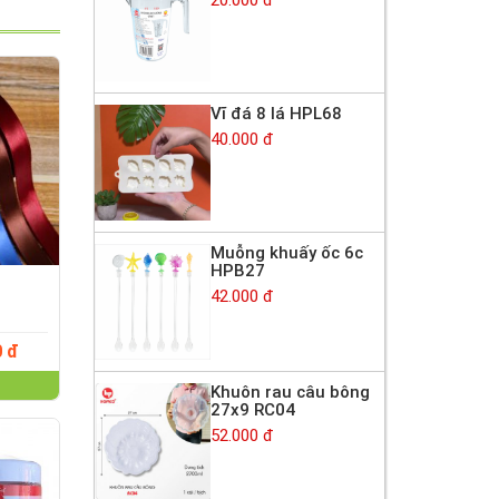
Vĩ đá 8 lá HPL68
40.000 đ
Muỗng khuấy ốc 6c
HPB27
42.000 đ
0 đ
Khuôn rau câu bông
27x9 RC04
52.000 đ