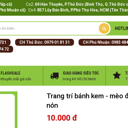
Q.Gò Vấp cũ)
Cs2:
69 Hàn Thuyên, P.Thủ Đức (Bình Thọ, Q.Thủ Đức 
.Phú Nhuận cũ)
Cs4:
857 Lũy Bán Bích, P.Phú Thọ Hòa, HCM (Tân Thàn
HOTLI
 721
CH Thủ Đức:
0979 01 81 31
CH Phú Nhuận:
0983 484
74 72
FLASHSALE
GIAO HÀNG SIÊU TỐC
T
Khuyến mãi giá sốc
trong KV Hồ Chí Minh
T
Trang trí bánh kem - mèo 
nón
10.000 đ