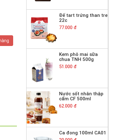
Đế tart trứng than tre
22c
77.000 đ
 hàng
Kem phô mai sữa
chua TNH 500g
51.000 đ
Nước sốt nhân thập
cẩm CF 500ml
62.000 đ
Ca đong 100ml CA01
20.000 đ