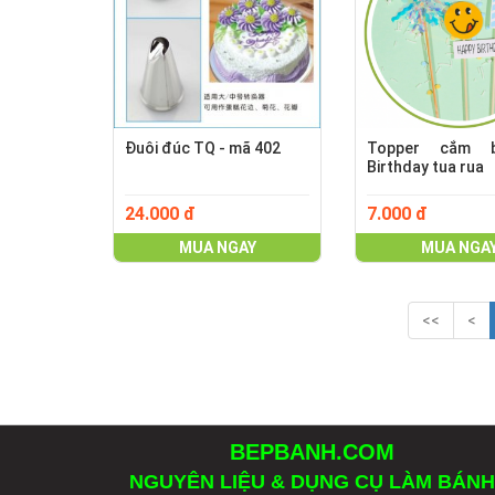
Đuôi đúc TQ - mã 402
Topper cắm 
Birthday tua rua
24.000 đ
7.000 đ
MUA NGAY
MUA NGA
<<
<
BEPBANH.COM
NGUYÊN LIỆU & DỤNG CỤ LÀM BÁNH