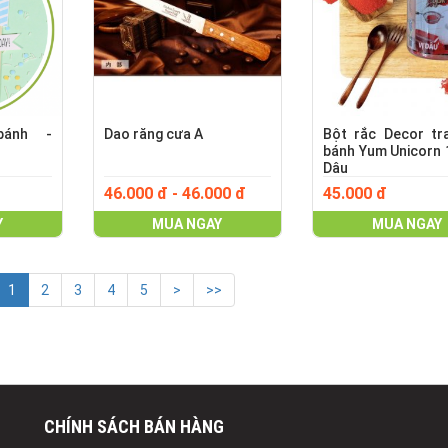
bánh -
Dao răng cưa A
Bột rắc Decor tra
bánh Yum Unicorn 
Dâu
46.000 đ - 46.000 đ
45.000 đ
Y
MUA NGAY
MUA NGAY
1
2
3
4
5
>
>>
CHÍNH SÁCH BÁN HÀNG