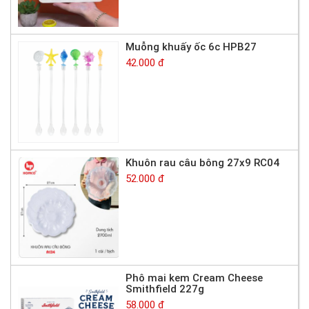
Muỗng khuấy ốc 6c HPB27
42.000 đ
Khuôn rau câu bông 27x9 RC04
52.000 đ
Phô mai kem Cream Cheese
Smithfield 227g
58.000 đ