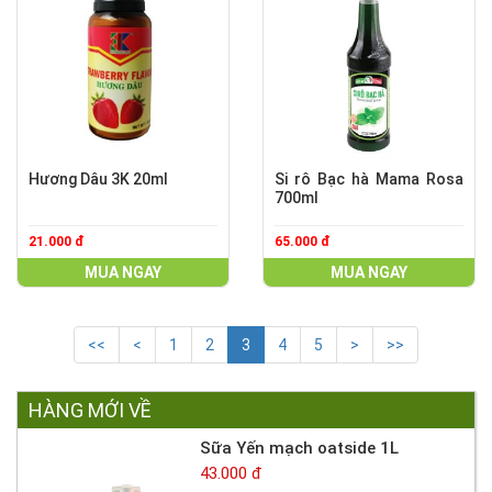
Hương Dâu 3K 20ml
Si rô Bạc hà Mama Rosa
700ml
21.000 đ
65.000 đ
MUA NGAY
MUA NGAY
<<
<
1
2
3
4
5
>
>>
HÀNG MỚI VỀ
Sữa Yến mạch oatside 1L
43.000 đ