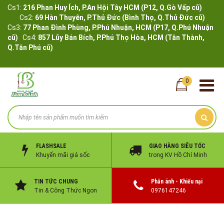
Cs1:
216 Phan Huy Ích, P.An Hội Tây HCM (P12, Q.Gò Vấp cũ)
Cs2:
69 Hàn Thuyên, P.Thủ Đức (Bình Thọ, Q.Thủ Đức cũ)
Cs3:
77 Phan Đình Phùng, P.Phú Nhuận, HCM (P17, Q.Phú Nhuận
cũ)
Cs4:
857 Lũy Bán Bích, P.Phú Thọ Hòa, HCM (Tân Thành,
Q.Tân Phú cũ)
0
FLASHSALE
GIAO HÀNG SIÊU TỐC
Khuyến mãi giá sốc
trong KV Hồ Chí Minh
TIN TỨC CHUNG
Phản ánh - Khiếu nại
Tin & Công Thức Ngon
0976147246