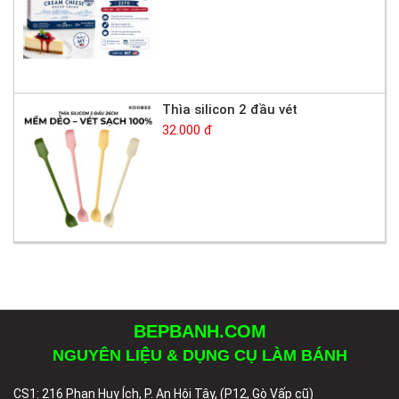
Thìa silicon 2 đầu vét
32.000 đ
BEPBANH.COM
NGUYÊN LIỆU & DỤNG CỤ LÀM BÁNH
CS1: 216 Phan Huy Ích, P. An Hội Tây, (P12, Gò Vấp cũ)