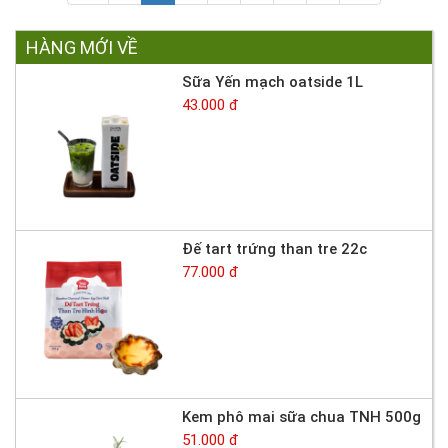
HÀNG MỚI VỀ
Sữa Yến mạch oatside 1L
43.000 đ
Đế tart trứng than tre 22c
77.000 đ
Kem phô mai sữa chua TNH 500g
51.000 đ