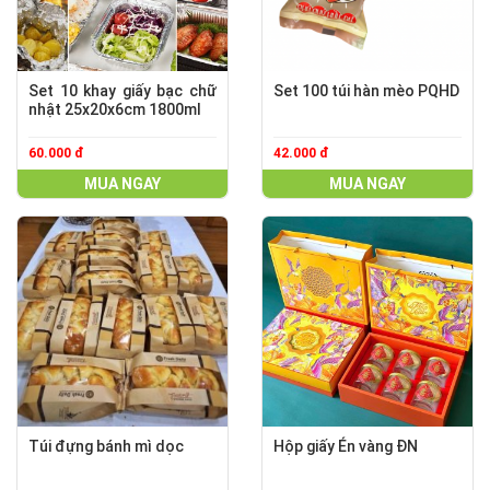
Set 10 khay giấy bạc chữ
Set 100 túi hàn mèo PQHD
nhật 25x20x6cm 1800ml
60.000 đ
42.000 đ
MUA NGAY
MUA NGAY
Túi đựng bánh mì dọc
Hộp giấy Én vàng ĐN