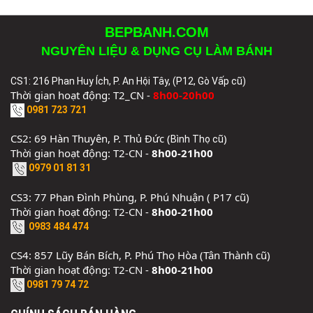
BEPBANH.COM
NGUYÊN LIỆU & DỤNG CỤ LÀM BÁNH
CS1: 216 Phan Huy Ích, P. An Hội Tây, (P12, Gò Vấp cũ)
Thời gian hoạt động: T2_CN -
8h00-20h00
0981 723 721
CS2: 69 Hàn Thuyên, P. Thủ Đức (
)
Bình Thọ cũ
Thời gian hoạt động: T2-CN -
8h00-21h00
0979 01 81 31
CS3: 77 Phan Đình Phùng, P. Phú Nhuận ( P17 cũ)
Thời gian hoạt động: T2-CN -
8h00-21h00
0983 484 474
CS4: 857 Lũy Bán Bích, P. Phú Thọ Hòa (Tân Thành cũ)
Thời gian hoạt động: T2-CN -
8h00-21h00
0981 79 74 72