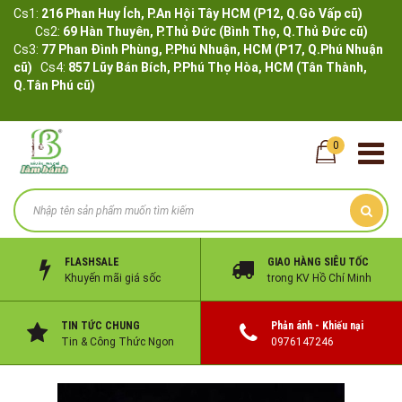
Cs1:
216 Phan Huy Ích, P.An Hội Tây HCM (P12, Q.Gò Vấp cũ)
Cs2:
69 Hàn Thuyên, P.Thủ Đức (Bình Thọ, Q.Thủ Đức cũ)
Cs3:
77 Phan Đình Phùng, P.Phú Nhuận, HCM (P17, Q.Phú Nhuận
cũ)
Cs4:
857 Lũy Bán Bích, P.Phú Thọ Hòa, HCM (Tân Thành,
Q.Tân Phú cũ)
0
FLASHSALE
GIAO HÀNG SIÊU TỐC
Khuyến mãi giá sốc
trong KV Hồ Chí Minh
TIN TỨC CHUNG
Phản ánh - Khiếu nại
Tin & Công Thức Ngon
0976147246