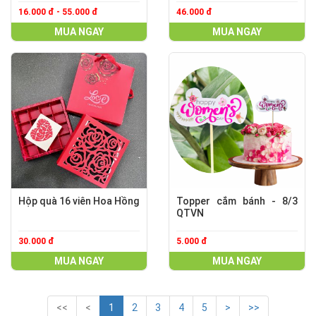
16.000 đ - 55.000 đ
46.000 đ
MUA NGAY
MUA NGAY
Hộp quà 16 viên Hoa Hồng
Topper cắm bánh - 8/3
QTVN
30.000 đ
5.000 đ
MUA NGAY
MUA NGAY
<<
<
1
2
3
4
5
>
>>