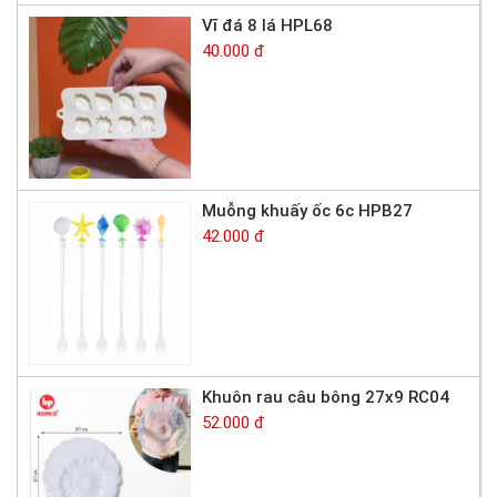
Vĩ đá 8 lá HPL68
40.000 đ
Muỗng khuấy ốc 6c HPB27
42.000 đ
Khuôn rau câu bông 27x9 RC04
52.000 đ