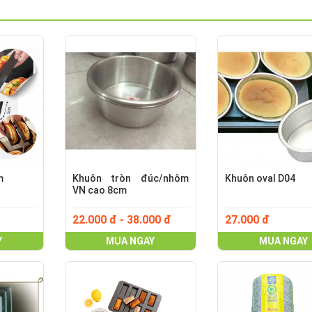
m
Khuôn tròn đúc/nhôm
Khuôn oval D04
VN cao 8cm
22.000 đ - 38.000 đ
27.000 đ
Y
MUA NGAY
MUA NGAY