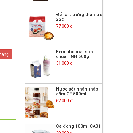
Đế tart trứng than tre
22c
77.000 đ
Kem phô mai sữa
 hàng
chua TNH 500g
51.000 đ
Nước sốt nhân thập
cẩm CF 500ml
62.000 đ
Ca đong 100ml CA01
20.000 đ