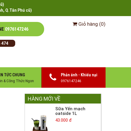
cũ)
h, Q.Tân Phú cũ)
Giỏ hàng
(
0
)
NE
0976147246
 474
IN TỨC CHUNG
Phản ánh - Khiếu nại
in & Công Thức Ngon
0976147246
HÀNG MỚI VỀ
Sữa Yến mạch
oatside 1L
43.000 đ