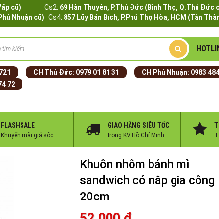
Q.Gò Vấp cũ)
Cs2:
69 Hàn Thuyên, P.Thủ Đức (Bình Thọ, Q.Thủ Đức 
.Phú Nhuận cũ)
Cs4:
857 Lũy Bán Bích, P.Phú Thọ Hòa, HCM (Tân Thàn
HOTLI
 721
CH Thủ Đức:
0979 01 81 31
CH Phú Nhuận:
0983 484
74 72
FLASHSALE
GIAO HÀNG SIÊU TỐC
T
Khuyến mãi giá sốc
trong KV Hồ Chí Minh
T
Khuôn nhôm bánh mì
sandwich có nắp gia công
20cm
52.000 đ