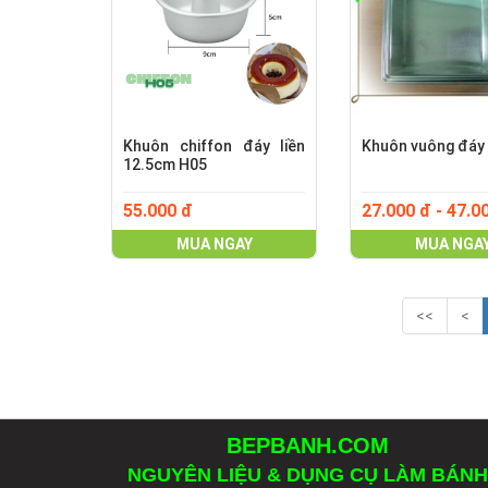
Khuôn chiffon đáy liền
Khuôn vuông đáy 
12.5cm H05
55.000 đ
27.000 đ - 47.0
MUA NGAY
MUA NGA
<<
<
BEPBANH.COM
NGUYÊN LIỆU & DỤNG CỤ LÀM BÁNH