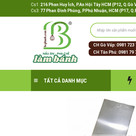
Cs1:
216 Phan Huy Ích, P.An Hội Tây HCM (P12, 
Cs3:
77 Phan Đình Phùng, P.Phú Nhuận, HCM (P17, Q
CH Gò Vấp:
0981 723
CH Tân Phú:
0981 79 
TẤT CẢ DANH MỤC