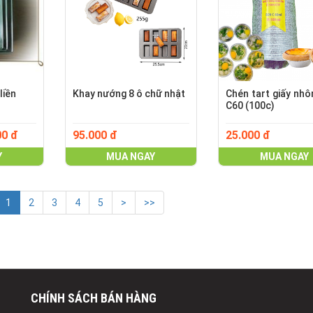
liền
Khay nướng 8 ô chữ nhật
Chén tart giấy nh
C60 (100c)
00 đ
95.000 đ
25.000 đ
Y
MUA NGAY
MUA NGAY
1
2
3
4
5
>
>>
CHÍNH SÁCH BÁN HÀNG