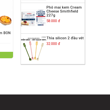
Phô mai kem Cream
Cheese Smithfield
227g
58.000 đ
ôm BON
Thìa silicon 2 đầu vét
32.000 đ