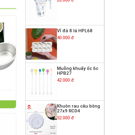
Vĩ đá 8 lá HPL68
40.000 đ
Muỗng khuấy ốc 6c
HPB27
42.000 đ
Khuôn rau câu bông
27x9 RC04
52.000 đ