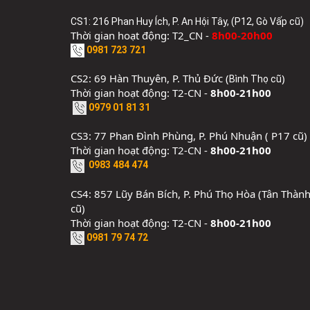
CS1: 216 Phan Huy Ích, P. An Hội Tây, (P12, Gò Vấp cũ)
Thời gian hoạt động: T2_CN -
8h00-20h00
0981 723 721
CS2: 69 Hàn Thuyên, P. Thủ Đức (
)
Bình Thọ cũ
Thời gian hoạt động: T2-CN -
8h00-21h00
0979 01 81 31
CS3: 77 Phan Đình Phùng, P. Phú Nhuận ( P17 cũ)
Thời gian hoạt động: T2-CN -
8h00-21h00
0983 484 474
CS4: 857 Lũy Bán Bích, P. Phú Thọ Hòa (Tân Thàn
cũ)
Thời gian hoạt động: T2-CN -
8h00-21h00
0981 79 74 72