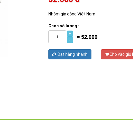
Nhôm gia công Việt Nam
Chọn số lượng :
+
=
52.000
-
Đặt hàng nhanh
Cho vào giỏ