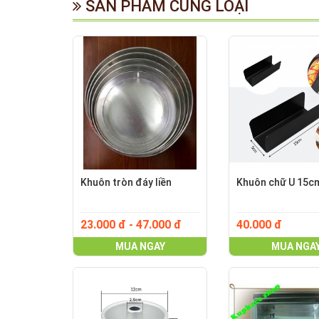
SẢN PHẨM CÙNG LOẠI
Khuôn tròn đáy liền
Khuôn chữ U 15c
23.000 đ - 47.000 đ
40.000 đ
MUA NGAY
MUA NGA