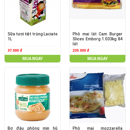
Sữa tươi tiệt trùng Laciate
Phô mai lát Cam Burger
1L
Slices Emborg 1.033kg 84
lát
37.000 đ
235.000 đ
MUA NGAY
MUA NGAY
Bơ đậu phộng mịn hũ
Phô mai mozzarella