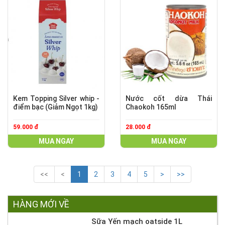
Kem Topping Silver whip -
Nước cốt dừa Thái
điểm bạc (Giảm Ngọt 1kg)
Chaokoh 165ml
59.000 đ
28.000 đ
MUA NGAY
MUA NGAY
<<
<
1
2
3
4
5
>
>>
HÀNG MỚI VỀ
Sữa Yến mạch oatside 1L