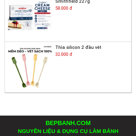
Smithfield 227g
58.000 đ
Thìa silicon 2 đầu vét
32.000 đ
BEPBANH.COM
NGUYÊN LIỆU & DỤNG CỤ LÀM BÁNH