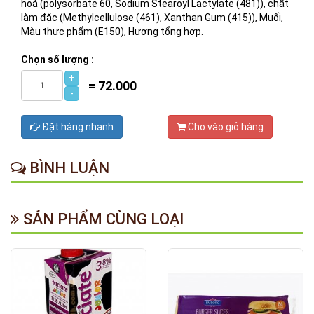
hoá (polysorbate 60, Sodium Stearoyl Lactylate (481)), chất
làm đặc (Methylcellulose (461), Xanthan Gum (415)), Muối,
Màu thực phẩm (E150), Hương tổng hợp.
Chọn số lượng :
+
=
72.000
-
Đặt hàng nhanh
Cho vào giỏ hàng
BÌNH LUẬN
SẢN PHẨM CÙNG LOẠI