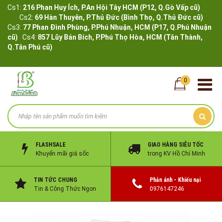
Cs1:
216 Phan Huy Ích, P.An Hội Tây HCM (P12, Q.Gò Vấp cũ)
Cs2:
69 Hàn Thuyên, P.Thủ Đức (Bình Thọ, Q.Thủ Đức cũ)
Cs3:
77 Phan Đình Phùng, P.Phú Nhuận, HCM (P17, Q.Phú Nhuận
cũ)
Cs4:
857 Lũy Bán Bích, P.Phú Thọ Hòa, HCM (Tân Thành,
Q.Tân Phú cũ)
0
FLASHSALE
GIAO HÀNG SIÊU TỐC
Khuyến mãi giá sốc
trong KV Hồ Chí Minh
TIN TỨC CHUNG
Phản ánh - Khiếu nại
Tin & Công Thức Ngon
0976147246