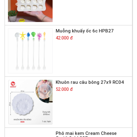
Muỗng khuấy ốc 6c HPB27
42.000 đ
Khuôn rau câu bông 27x9 RC04
52.000 đ
Phô mai kem Cream Cheese