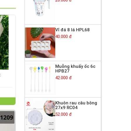
Vĩ đá 8 lá HPL68
40.000 đ
Muỗng khuấy ốc 6c
HPB27
t
42.000 đ
Khuôn rau câu bông
27x9 RC04
52.000 đ