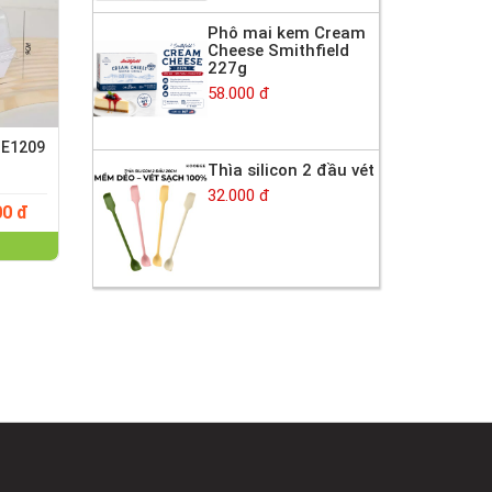
Phô mai kem Cream
Cheese Smithfield
227g
58.000 đ
 E1209
Thìa silicon 2 đầu vét
32.000 đ
00 đ