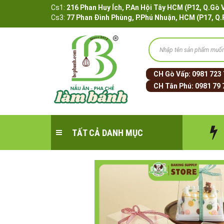
Cs1:
216 Phan Huy Ích, P.An Hội Tây HCM (P12, 
Cs3:
77 Phan Đình Phùng, P.Phú Nhuận, HCM (P17, Q
CH Gò Vấp:
0981 723
CH Tân Phú:
0981 79 
TẤT CẢ DANH MỤC