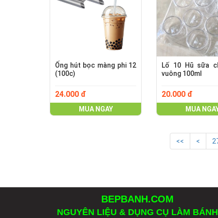
Ống hút bọc màng phi 12
Lố 10 Hũ sữa c
(100c)
vuông 100ml
24.000 đ
20.000 đ
MUA NGAY
MUA NGA
<<
<
2
BEPBANH.COM
NGUYÊN LIỆU & DỤNG CỤ LÀM BÁNH