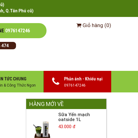
cũ)
h, Q.Tân Phú cũ)
Giỏ hàng
(
0
)
NE
0976147246
 474
IN TỨC CHUNG
Phản ánh - Khiếu nại
in & Công Thức Ngon
0976147246
HÀNG MỚI VỀ
Sữa Yến mạch
oatside 1L
43.000 đ