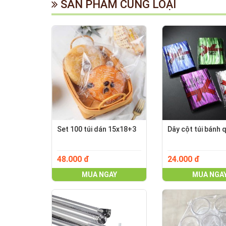
SẢN PHẨM CÙNG LOẠI
Set 100 túi dán 15x18+3
Dây cột túi bánh 
48.000 đ
24.000 đ
MUA NGAY
MUA NGA