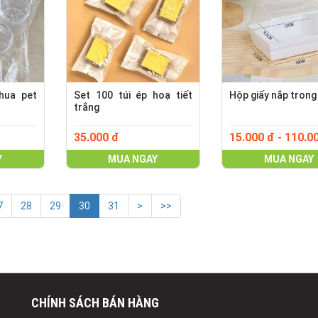
hua pet
Set 100 túi ép hoạ tiết
Hộp giấy nắp trong
trắng
35.000 đ
15.000 đ - 110.0
Y
MUA NGAY
MUA NGAY
7
28
29
30
31
>
>>
CHÍNH SÁCH BÁN HÀNG