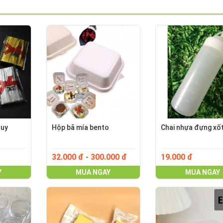
quy
Hộp bã mía bento
Chai nhựa đựng xố
32.000 đ - 300.000 đ
19.000 đ
Y
MUA NGAY
MUA NGAY