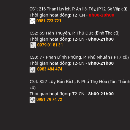
CS1: 216 Phan Huy Ích, P. An Hội Tây, (P12, Gò Vấp cũ)
Thời gian hoạt động: T2_CN -
8h00-20h00
0981 723 721
CS2: 69 Hàn Thuyên, P. Thủ Đức (
)
Bình Thọ cũ
Thời gian hoạt động: T2-CN -
8h00-21h00
0979 01 81 31
CS3: 77 Phan Đình Phùng, P. Phú Nhuận ( P17 cũ)
Thời gian hoạt động: T2-CN -
8h00-21h00
0983 484 474
CS4: 857 Lũy Bán Bích, P. Phú Thọ Hòa (Tân Thàn
cũ)
Thời gian hoạt động: T2-CN -
8h00-21h00
0981 79 74 72