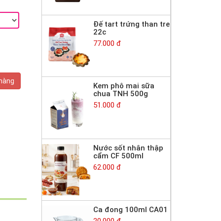
Đế tart trứng than tre
22c
77.000 đ
 hàng
Kem phô mai sữa
chua TNH 500g
51.000 đ
Nước sốt nhân thập
cẩm CF 500ml
62.000 đ
Ca đong 100ml CA01
20.000 đ