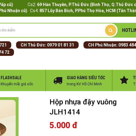
Q.Gò Vấp cũ)
Cs2:
69 Hàn Thuyên, P.Thủ Đức (Bình Thọ, Q.Thủ Đức 
.Phú Nhuận cũ)
Cs4:
857 Lũy Bán Bích, P.Phú Thọ Hòa, HCM (Tân Thàn
HOTLI
 721
CH Thủ Đức:
0979 01 81 31
CH Phú Nhuận:
0983 484
74 72
FLASHSALE
GIAO HÀNG SIÊU TỐC
T
Khuyến mãi giá sốc
trong KV Hồ Chí Minh
T
Hộp nhựa đậy vuông
JLH1414
5.000 đ