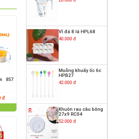
Vĩ đá 8 lá HPL68
40.000 đ
Muỗng khuấy ốc 6c
HPB27
òn 857
42.000 đ
0 đ
Khuôn rau câu bông
27x9 RC04
52.000 đ