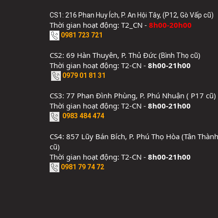
CS1: 216 Phan Huy Ích, P. An Hội Tây, (P12, Gò Vấp cũ)
Thời gian hoạt động: T2_CN -
8h00-20h00
0981 723 721
CS2: 69 Hàn Thuyên, P. Thủ Đức (
)
Bình Thọ cũ
Thời gian hoạt động: T2-CN -
8h00-21h00
0979 01 81 31
CS3: 77 Phan Đình Phùng, P. Phú Nhuận ( P17 cũ)
Thời gian hoạt động: T2-CN -
8h00-21h00
0983 484 474
CS4: 857 Lũy Bán Bích, P. Phú Thọ Hòa (Tân Thàn
cũ)
Thời gian hoạt động: T2-CN -
8h00-21h00
0981 79 74 72