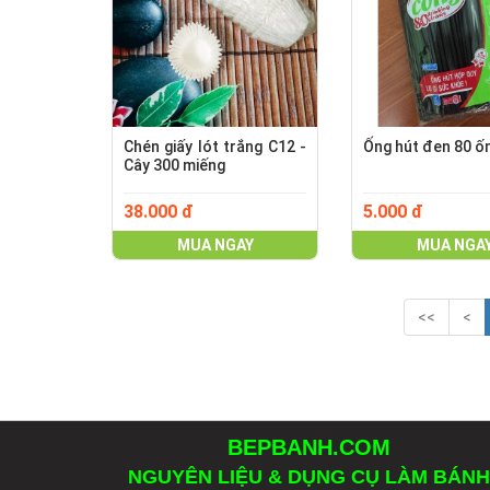
Chén giấy lót trắng C12 -
Ống hút đen 80 ố
Cây 300 miếng
38.000 đ
5.000 đ
MUA NGAY
MUA NGA
<<
<
BEPBANH.COM
NGUYÊN LIỆU & DỤNG CỤ LÀM BÁNH