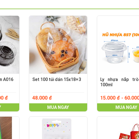
òn A016
Set 100 túi dán 15x18+3
Ly nhựa nắp tr
100ml
00 đ
48.000 đ
15.000 đ - 60.00
Y
MUA NGAY
MUA NGAY