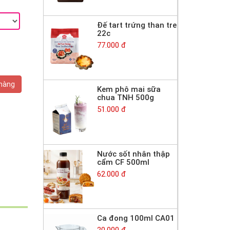
Đế tart trứng than tre
22c
77.000 đ
 hàng
Kem phô mai sữa
chua TNH 500g
51.000 đ
Nước sốt nhân thập
cẩm CF 500ml
62.000 đ
Ca đong 100ml CA01
20.000 đ