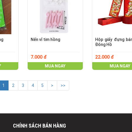
ng
Nến vĩ tim hồng
Hộp giấy đựng bá
Đông Hồ
7.000 đ
22.000 đ
Y
MUA NGAY
MUA NGAY
1
2
3
4
5
>
>>
CHÍNH SÁCH BÁN HÀNG