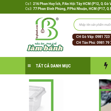
Cs1:
216 Phan Huy Ích, P.An Hội Tây HCM (P12, 
Cs3:
77 Phan Đình Phùng, P.Phú Nhuận, HCM (P17, Q
CH Gò Vấp:
0981 723
CH Tân Phú:
0981 79 
TẤT CẢ DANH MỤC