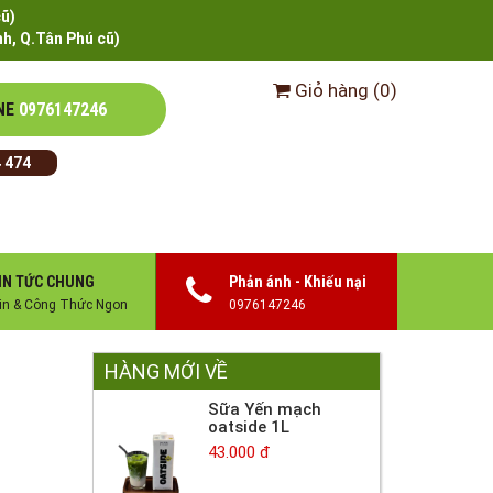
cũ)
h, Q.Tân Phú cũ)
Giỏ hàng
(
0
)
NE
0976147246
 474
IN TỨC CHUNG
Phản ánh - Khiếu nại
in & Công Thức Ngon
0976147246
HÀNG MỚI VỀ
Sữa Yến mạch
oatside 1L
43.000 đ