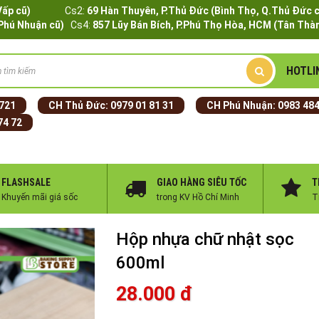
Q.Gò Vấp cũ)
Cs2:
69 Hàn Thuyên, P.Thủ Đức (Bình Thọ, Q.Thủ Đức 
.Phú Nhuận cũ)
Cs4:
857 Lũy Bán Bích, P.Phú Thọ Hòa, HCM (Tân Thàn
HOTLI
 721
CH Thủ Đức:
0979 01 81 31
CH Phú Nhuận:
0983 484
74 72
FLASHSALE
GIAO HÀNG SIÊU TỐC
T
Khuyến mãi giá sốc
trong KV Hồ Chí Minh
T
Hộp nhựa chữ nhật sọc
600ml
28.000 đ