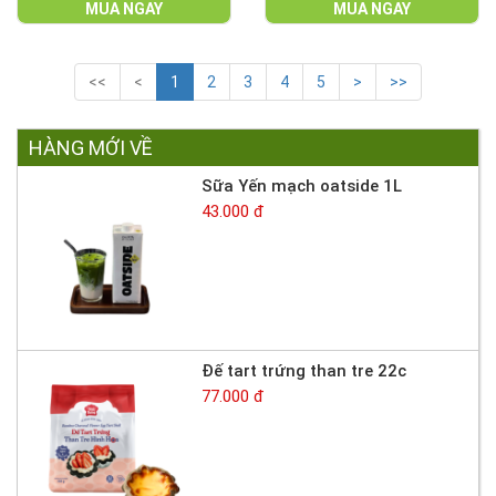
MUA NGAY
MUA NGAY
<<
<
1
2
3
4
5
>
>>
HÀNG MỚI VỀ
Sữa Yến mạch oatside 1L
43.000 đ
Đế tart trứng than tre 22c
77.000 đ