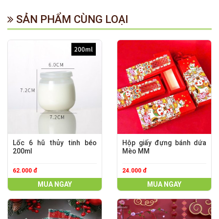
SẢN PHẨM CÙNG LOẠI
Lốc 6 hũ thủy tinh béo
Hộp giấy đựng bánh dứa
200ml
Mèo MM
62.000 đ
24.000 đ
MUA NGAY
MUA NGAY