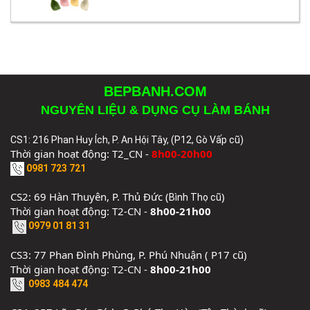
BEPBANH.COM
NGUYÊN LIỆU & DỤNG CỤ LÀM BÁNH
CS1: 216 Phan Huy Ích, P. An Hội Tây, (P12, Gò Vấp cũ)
Thời gian hoạt động: T2_CN -
8h00-20h00
0981 723 721
CS2: 69 Hàn Thuyên, P. Thủ Đức (
)
Bình Thọ cũ
Thời gian hoạt động: T2-CN -
8h00-21h00
0979 01 81 31
CS3: 77 Phan Đình Phùng, P. Phú Nhuận ( P17 cũ)
Thời gian hoạt động: T2-CN -
8h00-21h00
0983 484 474