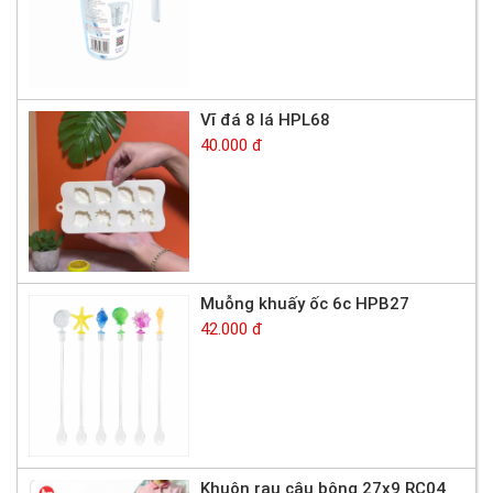
Vĩ đá 8 lá HPL68
40.000 đ
Muỗng khuấy ốc 6c HPB27
42.000 đ
Khuôn rau câu bông 27x9 RC04