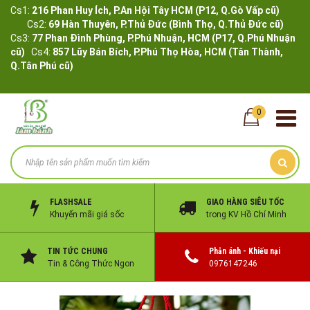
Cs1:
216 Phan Huy Ích, P.An Hội Tây HCM (P12, Q.Gò Vấp cũ)
Cs2:
69 Hàn Thuyên, P.Thủ Đức (Bình Thọ, Q.Thủ Đức cũ)
Cs3:
77 Phan Đình Phùng, P.Phú Nhuận, HCM (P17, Q.Phú Nhuận
cũ)
Cs4:
857 Lũy Bán Bích, P.Phú Thọ Hòa, HCM (Tân Thành,
Q.Tân Phú cũ)
0
FLASHSALE
GIAO HÀNG SIÊU TỐC
Khuyến mãi giá sốc
trong KV Hồ Chí Minh
TIN TỨC CHUNG
Phản ánh - Khiếu nại
Tin & Công Thức Ngon
0976147246