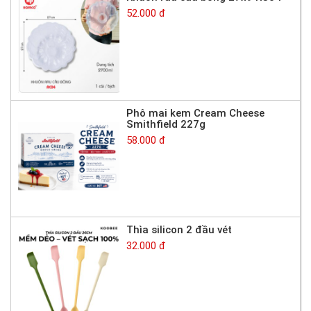
52.000 đ
Phô mai kem Cream Cheese
Smithfield 227g
58.000 đ
Thìa silicon 2 đầu vét
32.000 đ