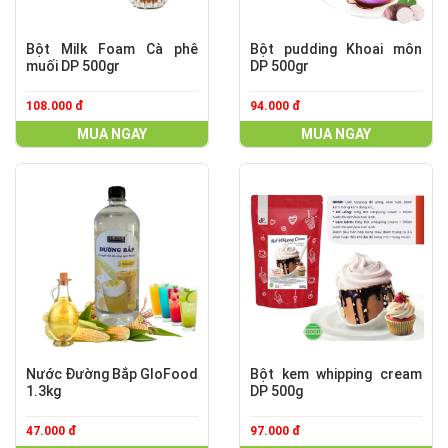
Bột Milk Foam Cà phê
Bột pudding Khoai môn
muối DP 500gr
DP 500gr
108.000 đ
94.000 đ
MUA NGAY
MUA NGAY
Nước Đường Bắp GloFood
Bột kem whipping cream
1.3kg
DP 500g
47.000 đ
97.000 đ