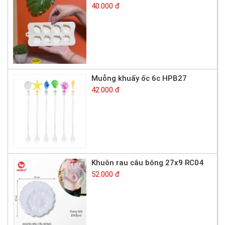
40.000 đ
Muỗng khuấy ốc 6c HPB27
42.000 đ
Khuôn rau câu bông 27x9 RC04
52.000 đ