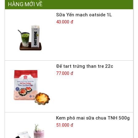
HÀNG MỚI VỀ
Sữa Yến mạch oatside 1L
43.000 đ
Đế tart trứng than tre 22c
77.000 đ
Kem phô mai sữa chua TNH 500g
51.000 đ