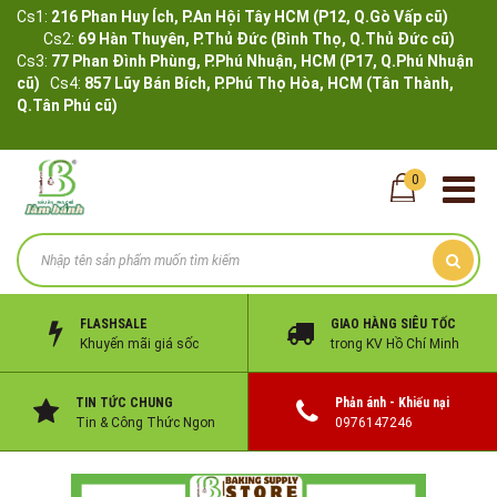
Cs1:
216 Phan Huy Ích, P.An Hội Tây HCM (P12, Q.Gò Vấp cũ)
Cs2:
69 Hàn Thuyên, P.Thủ Đức (Bình Thọ, Q.Thủ Đức cũ)
Cs3:
77 Phan Đình Phùng, P.Phú Nhuận, HCM (P17, Q.Phú Nhuận
cũ)
Cs4:
857 Lũy Bán Bích, P.Phú Thọ Hòa, HCM (Tân Thành,
Q.Tân Phú cũ)
0
FLASHSALE
GIAO HÀNG SIÊU TỐC
Khuyến mãi giá sốc
trong KV Hồ Chí Minh
TIN TỨC CHUNG
Phản ánh - Khiếu nại
Tin & Công Thức Ngon
0976147246