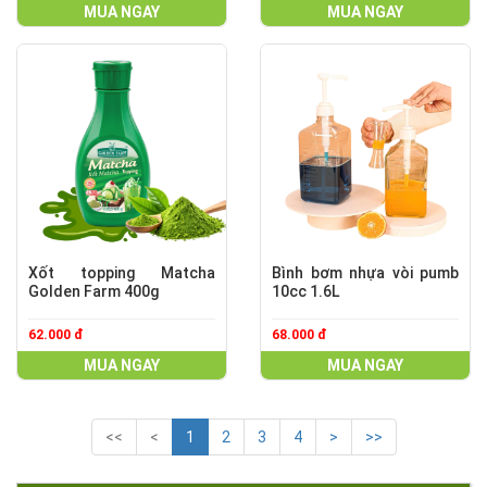
MUA NGAY
MUA NGAY
Xốt topping Matcha
Bình bơm nhựa vòi pumb
Golden Farm 400g
10cc 1.6L
62.000 đ
68.000 đ
MUA NGAY
MUA NGAY
<<
<
1
2
3
4
>
>>