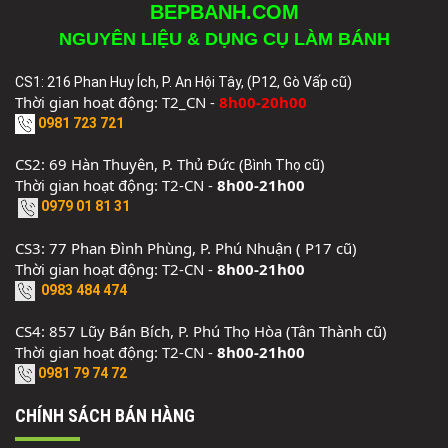
BEPBANH.COM
NGUYÊN LIỆU & DỤNG CỤ LÀM BÁNH
CS1: 216 Phan Huy Ích, P. An Hội Tây, (P12, Gò Vấp cũ)
Thời gian hoạt động: T2_CN -
8h00-20h00
0981 723 721
CS2: 69 Hàn Thuyên, P. Thủ Đức (
)
Bình Thọ cũ
Thời gian hoạt động: T2-CN -
8h00-21h00
0979 01 81 31
CS3: 77 Phan Đình Phùng, P. Phú Nhuận ( P17 cũ)
Thời gian hoạt động: T2-CN -
8h00-21h00
0983 484 474
CS4: 857 Lũy Bán Bích, P. Phú Thọ Hòa (Tân Thành cũ)
Thời gian hoạt động: T2-CN -
8h00-21h00
0981 79 74 72
CHÍNH SÁCH BÁN HÀNG