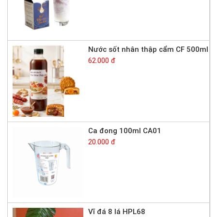
Nước sốt nhân thập cẩm CF 500ml
62.000 đ
Ca đong 100ml CA01
20.000 đ
Vĩ đá 8 lá HPL68