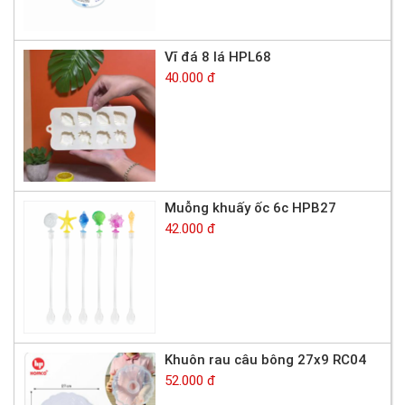
Vĩ đá 8 lá HPL68
40.000 đ
Muỗng khuấy ốc 6c HPB27
42.000 đ
Khuôn rau câu bông 27x9 RC04
52.000 đ