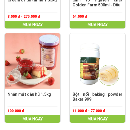
Cream of tartar hũ 1.35kg
Sinh tố nguyên chất
Golden Farm 500ml - Dâu
8.000 đ - 275.000 đ
64.000 đ
MUA NGAY
MUA NGAY
Nhân mứt dâu hũ 1.5kg
Bột nổi baking powder
Baker 999
100.000 đ
11.000 đ - 77.000 đ
MUA NGAY
MUA NGAY