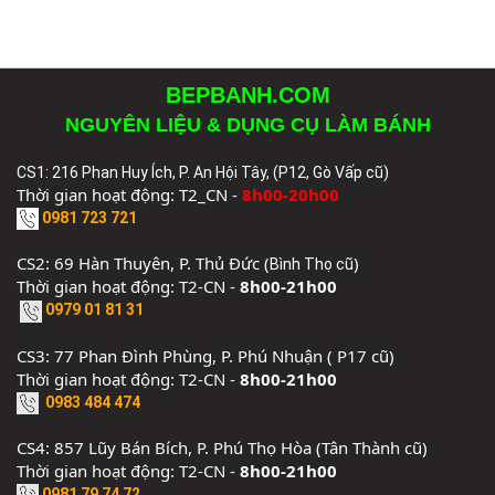
BEPBANH.COM
NGUYÊN LIỆU & DỤNG CỤ LÀM BÁNH
CS1: 216 Phan Huy Ích, P. An Hội Tây, (P12, Gò Vấp cũ)
Thời gian hoạt động: T2_CN -
8h00-20h00
0981 723 721
CS2: 69 Hàn Thuyên, P. Thủ Đức (
)
Bình Thọ cũ
Thời gian hoạt động: T2-CN -
8h00-21h00
0979 01 81 31
CS3: 77 Phan Đình Phùng, P. Phú Nhuận ( P17 cũ)
Thời gian hoạt động: T2-CN -
8h00-21h00
0983 484 474
CS4: 857 Lũy Bán Bích, P. Phú Thọ Hòa (Tân Thành cũ)
Thời gian hoạt động: T2-CN -
8h00-21h00
0981 79 74 72