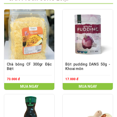
Chà bông CF 300gr Đặc
Bột pudding DANS 50g -
Biệt
Khoai môn
73.000 đ
17.000 đ
MUA NGAY
MUA NGAY