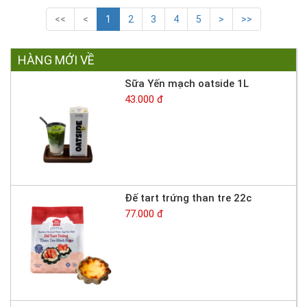
<<
<
1
2
3
4
5
>
>>
HÀNG MỚI VỀ
Sữa Yến mạch oatside 1L
43.000 đ
Đế tart trứng than tre 22c
77.000 đ