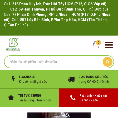
Cs1:
216 Phan Huy Ích, P.An Hội Tây HCM (P12, Q.Gò Vấp cũ)
Cs2:
69 Hàn Thuyên, P.Thủ Đức (Bình Thọ, Q.Thủ Đức cũ)
Cs3:
77 Phan Đình Phùng, P.Phú Nhuận, HCM (P17, Q.Phú Nhuận
cũ)
Cs4:
857 Lũy Bán Bích, P.Phú Thọ Hòa, HCM (Tân Thành,
Q.Tân Phú cũ)
0
FLASHSALE
GIAO HÀNG SIÊU TỐC
Khuyến mãi giá sốc
trong KV Hồ Chí Minh
TIN TỨC CHUNG
Phản ánh - Khiếu nại
Tin & Công Thức Ngon
0976147246