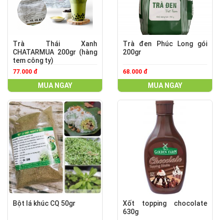
Trà Thái Xanh
Trà đen Phúc Long gói
CHATARMUA 200gr (hàng
200gr
tem công ty)
77.000 đ
68.000 đ
MUA NGAY
MUA NGAY
Bột lá khúc CQ 50gr
Xốt topping chocolate
630g