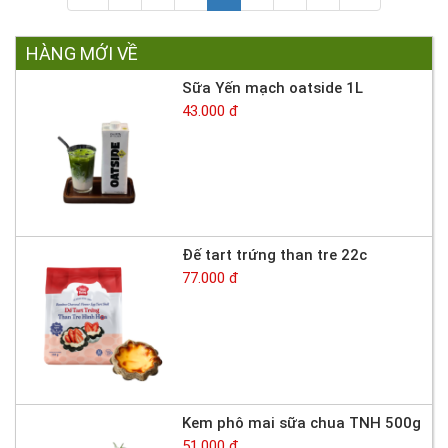
HÀNG MỚI VỀ
Sữa Yến mạch oatside 1L
43.000 đ
Đế tart trứng than tre 22c
77.000 đ
Kem phô mai sữa chua TNH 500g
51.000 đ