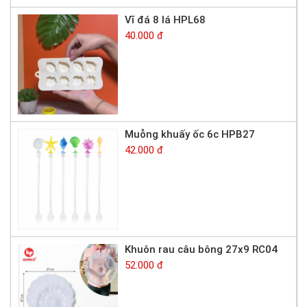
Vĩ đá 8 lá HPL68
40.000 đ
Muỗng khuấy ốc 6c HPB27
42.000 đ
Khuôn rau câu bông 27x9 RC04
52.000 đ