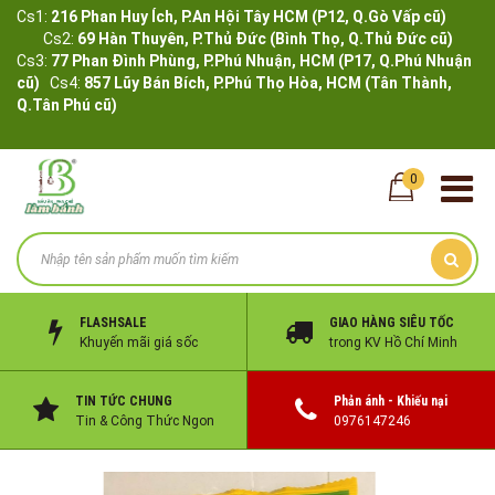
Cs1:
216 Phan Huy Ích, P.An Hội Tây HCM (P12, Q.Gò Vấp cũ)
Cs2:
69 Hàn Thuyên, P.Thủ Đức (Bình Thọ, Q.Thủ Đức cũ)
Cs3:
77 Phan Đình Phùng, P.Phú Nhuận, HCM (P17, Q.Phú Nhuận
cũ)
Cs4:
857 Lũy Bán Bích, P.Phú Thọ Hòa, HCM (Tân Thành,
Q.Tân Phú cũ)
0
FLASHSALE
GIAO HÀNG SIÊU TỐC
Khuyến mãi giá sốc
trong KV Hồ Chí Minh
TIN TỨC CHUNG
Phản ánh - Khiếu nại
Tin & Công Thức Ngon
0976147246