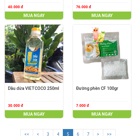
40.000 đ
76.000 đ
MUA NGAY
MUA NGAY
Dầu dừa VIETCOCO 250ml
Đường phèn CF 100gr
30.000 đ
7.000 đ
MUA NGAY
MUA NGAY
<<
<
3
4
5
6
7
>
>>