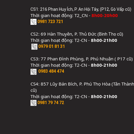
CS1: 216 Phan Huy Ích, P. An Hội Tây, (P12, Gò Vấp cũ)
Thời gian hoạt động: T2_CN -
8h00-20h00
0981 723 721
CS2: 69 Hàn Thuyên, P. Thủ Đức (
)
Bình Thọ cũ
Thời gian hoạt động: T2-CN -
8h00-21h00
0979 01 81 31
CS3: 77 Phan Đình Phùng, P. Phú Nhuận ( P17 cũ)
Thời gian hoạt động: T2-CN -
8h00-21h00
0983 484 474
CS4: 857 Lũy Bán Bích, P. Phú Thọ Hòa (Tân Thàn
cũ)
Thời gian hoạt động: T2-CN -
8h00-21h00
0981 79 74 72