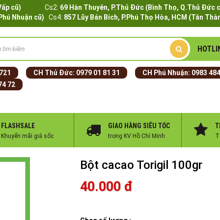
Q.Gò Vấp cũ)
Cs2:
69 Hàn Thuyên, P.Thủ Đức (Bình Thọ, Q.Thủ Đức 
.Phú Nhuận cũ)
Cs4:
857 Lũy Bán Bích, P.Phú Thọ Hòa, HCM (Tân Thàn
HOTLI
 721
CH Thủ Đức:
0979 01 81 31
CH Phú Nhuận:
0983 484
74 72
FLASHSALE
GIAO HÀNG SIÊU TỐC
T
Khuyến mãi giá sốc
trong KV Hồ Chí Minh
T
Bột cacao Torigil 100gr
40.000 đ