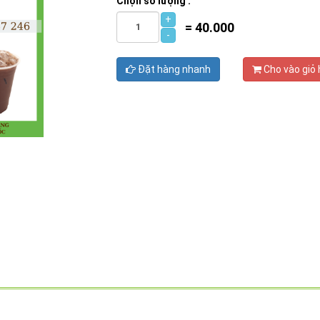
Chọn số lượng :
+
=
40.000
-
Đặt hàng nhanh
Cho vào giỏ