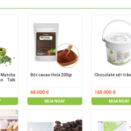
 Matcha
Bột cacao Hola 200gr
Chocolate sệt trắn
o Talk
68.000 đ
165.000 đ
Y
MUA NGAY
MUA NGAY