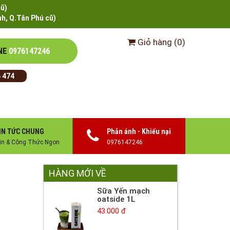
cũ)
h, Q.Tân Phú cũ)
Giỏ hàng
(
0
)
NE
0976147246
 474
IN TỨC CHUNG
Phản ánh - Khiếu nại
in & Công Thức Ngon
0976147246
HÀNG MỚI VỀ
Sữa Yến mạch
oatside 1L
43.000 đ