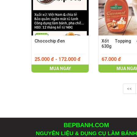
Chocochip đen
Xốt Topping c
630g
25.000 đ - 172.000 đ
67.000 đ
MUA NGAY
MUA NGA
<<
BEPBANH.COM
NGUYÊN LIỆU & DỤNG CỤ LÀM BÁNH