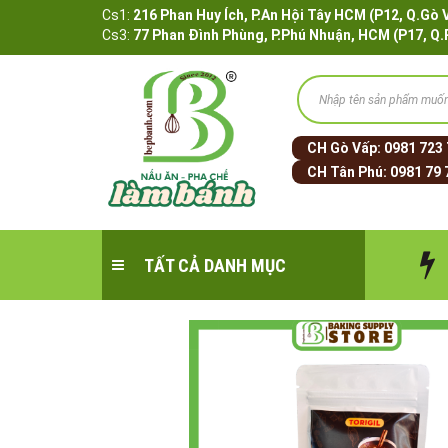
Cs1:
216 Phan Huy Ích, P.An Hội Tây HCM (P12, 
Cs3:
77 Phan Đình Phùng, P.Phú Nhuận, HCM (P17, Q
CH Gò Vấp:
0981 723
CH Tân Phú:
0981 79 
TẤT CẢ DANH MỤC