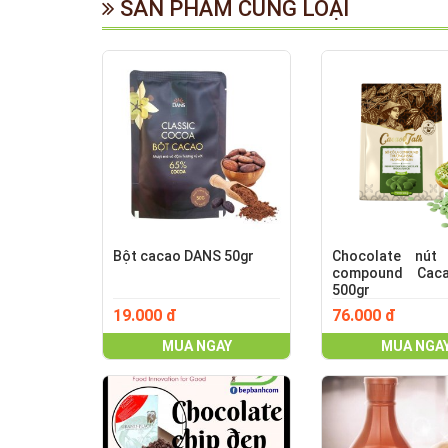
SẢN PHẨM CÙNG LOẠI
Bột cacao DANS 50gr
Chocolate nút
compound Caca
500gr
19.000 đ
76.000 đ
MUA NGAY
MUA NGA