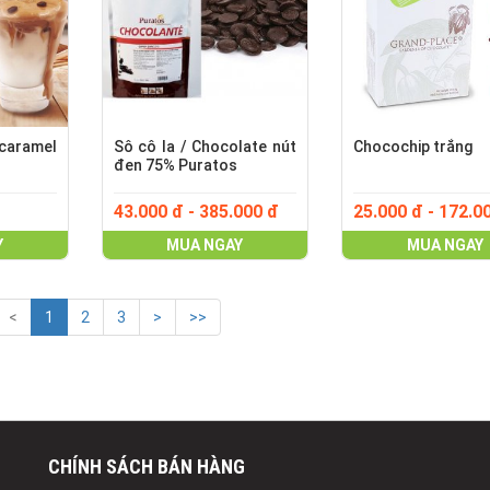
aramel
Sô cô la / Chocolate nút
Chocochip trắng
đen 75% Puratos
43.000 đ - 385.000 đ
25.000 đ - 172.0
Y
MUA NGAY
MUA NGAY
<
1
2
3
>
>>
CHÍNH SÁCH BÁN HÀNG