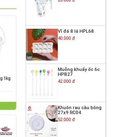
Vĩ đá 8 lá HPL68
40.000 đ
Muỗng khuấy ốc 6c
HPB27
g 1kg
42.000 đ
Khuôn rau câu bông
27x9 RC04
52.000 đ