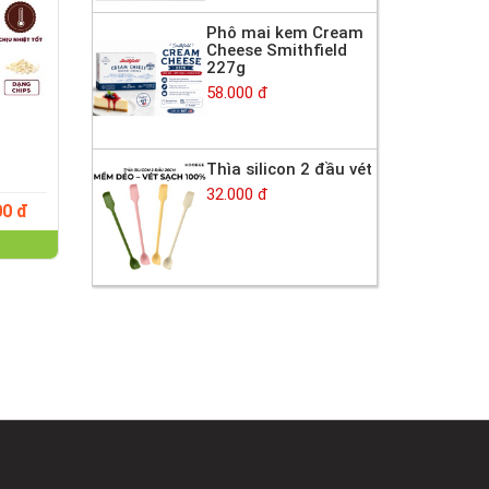
Phô mai kem Cream
Cheese Smithfield
227g
58.000 đ
Thìa silicon 2 đầu vét
32.000 đ
00 đ