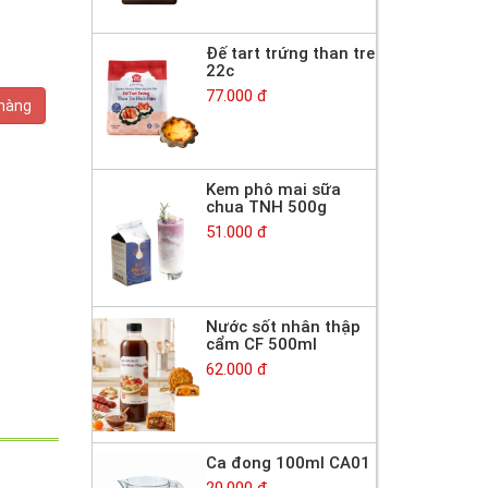
Đế tart trứng than tre
22c
77.000 đ
 hàng
Kem phô mai sữa
chua TNH 500g
51.000 đ
Nước sốt nhân thập
cẩm CF 500ml
62.000 đ
Ca đong 100ml CA01
20.000 đ